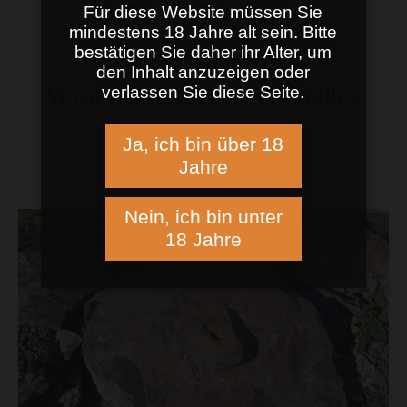
Für diese Website müssen Sie
mindestens 18 Jahre alt sein. Bitte
bestätigen Sie daher ihr Alter, um
den Inhalt anzuzeigen oder
verlassen Sie diese Seite.
Weingut Agritiushof
Ja, ich bin über 18
Jahre
Saarweine bester Lagen aus Oberemmel
Nein, ich bin unter
18 Jahre