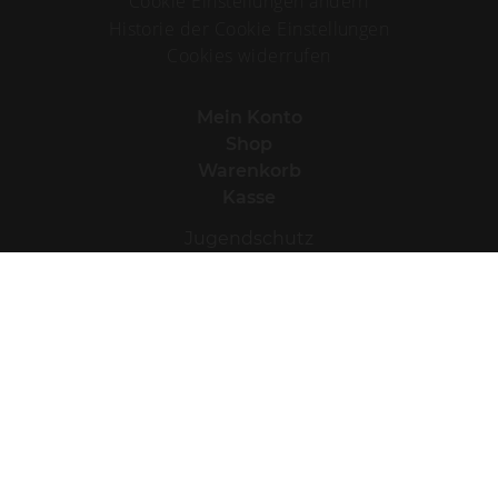
D-54329 Konz-Oberemmel
Tel.:
+49(0)6501 14350
info@agritiushof.de
Anfahrt (Google)
Anfahrt öffentliche Verkehrsmittel (Fahrplanauskunft unter
www.vrt-info.de
, von Bushaltestelle Maximinerplatz 500 m
bis zum Weingut Agritiushof)
Wein-Einkauf
Mo - Fr: 14:00 - 17:30 Uhr
Samstag:10:00 - 15:00 Uhr
Sonn- und feiertags geschlossen
Bitte vereinbaren Sie einen Termin.
Cookie Einstellungen
Cookie Einstellungen ändern