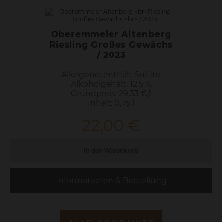
Oberemmeler Karlskopf
Riesling Kabinett
feinherb / 2025
Allergene: enthält Sulfite
Alkoholgehalt: 9,0 % vol.
Grundpreis: 18,00 €/l
Inhalt: 0,75 l
Nährwertinformation
13,50
€
In den Warenkorb
Informationen & Bestellung