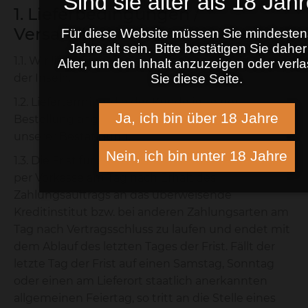
Sind sie älter als 18 Jah
1. Lieferbedingungen /
Versandkosten
Für diese Website müssen Sie mindesten
Jahre alt sein. Bitte bestätigen Sie daher
1.1. Wir liefern innerhalb Deutschlands, exklusive
Alter, um den Inhalt anzuzeigen oder verl
Sie diese Seite.
der Inseln.
1.2. Liefertermine, die der Kunde in seiner
Ja, ich bin über 18 Jahre
Bestellung angibt, bedürfen zu ihrer Gültigkeit
unserer Bestätigung.
Nein, ich bin unter 18 Jahre
1.3. Die Frist für die Lieferung beginnt bei Zahlung
per Vorkasse am Tag nach Erhalt des
Zahlungsauftrags an das überweisende
Kreditinstitut bzw. bei anderen Zahlungsarten am
Tag nach Vertragsschluss zu laufen und endet mit
dem Ablauf des letzten Tages der Frist. Fällt der
letzte Tag der Frist auf einen Samstag, Sonntag
oder einen am Lieferort staatlich anerkannten
allgemeinen Feiertag, so tritt an die Stelle eines