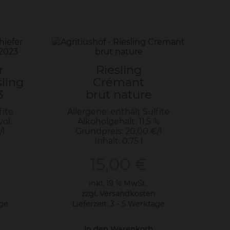
r
Riesling
sling
Crémant
3
brut nature
fite
Allergene: enthält Sulfite
vol.
Alkoholgehalt: 11,5 %
/l
Grundpreis: 20,00 €/l
Inhalt: 0,75 l
15,00
€
inkl. 19 % MwSt.
zzgl.
Versandkosten
age
Lieferzeit:
3 - 5 Werktage
In den Warenkorb