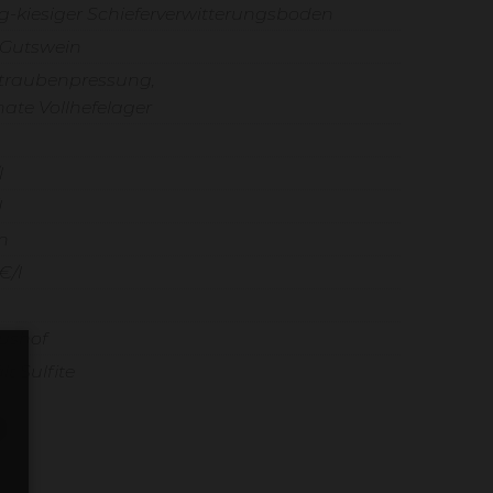
ig-kiesiger Schieferverwitterungsboden
 Gutswein
traubenpressung,
ate Vollhefelager
%
l
l
n
€/l
iushof
lt Sulfite
e