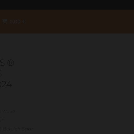
0,00
€
S ®
024
 weiss
en
, Bereich Saar