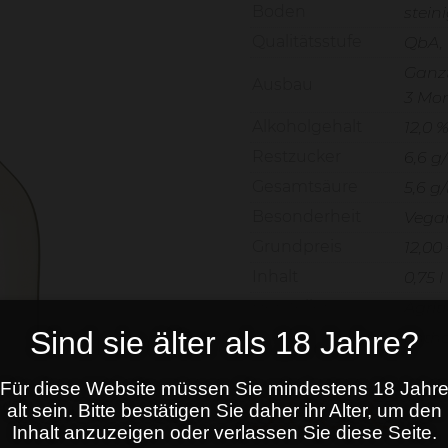
Boden
stein
Qualitätsstufe
QbA,
Ganz
Ausbau
3 Mon
Alkoholgehalt
12,0 
Restzucker
6,6 g/
Gesamtsäure
5,6 g/
Besonderheit
Vega
Grundpreis
12,00 
Inhalt
0,75 l
Hersteller
Agrit
Sind sie älter als 18 Jahre?
Allergene
enthä
Für diese Website müssen Sie mindestens 18 Jahr
9,00
€
alt sein. Bitte bestätigen Sie daher ihr Alter, um den
Inhalt anzuzeigen oder verlassen Sie diese Seite.