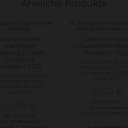
Ähnliche Produkte
Oberemmeler
Oberemmele
Karlskopf
Grauschiefer Rie
iesling Großes
trocken / 202
Gewächs
Allergene: enthält Sul
trocken / 2021
Alkoholgehalt: 12,5 % 
Grundpreis: 14,00 €
rgene: enthält Sulfite
Inhalt: 0,75 l
lkoholgehalt: 11,0 %
rundpreis: 29,33 €/l
10,50
€
Inhalt: 0,75 l
22,00
€
inkl. 19 % MwSt.
zzgl.
Versandkosten
Lieferzeit:
3 - 5 Werkt
inkl. 19 % MwSt.
zzgl.
Versandkosten
ferzeit:
3 - 5 Werktage
In den Warenkorb