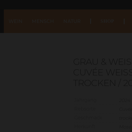
WEIN
MENSCH
NATUR
SHOP
GRAU & WEIS
CUVÉE WEISS
TROCKEN / 2
Jahrgang
2024
Rebsorte
Cuvée
Geschmack
trock
Herkunft
Mosel