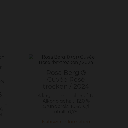
r
Rosa Berg ®
Cuvée Rosé
es
trocken / 2024
5
Allergene: enthält Sulfite
Alkoholgehalt: 12,0 %
fite
Grundpreis: 10,67 €/l
 %
Inhalt: 0,75 l
l
Nährwertinformation