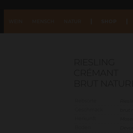
WEIN
MENSCH
NATUR
SHOP
RIESLING
CRÉMANT
BRUT NATUR
Rebsorte
Riesl
Geschmack
brut 
Herkunft
Mosel
Boden
Devon