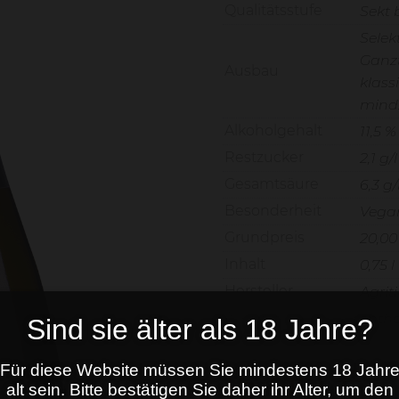
Qualitätsstufe
Sekt 
Selek
Ganz
Ausbau
klass
mind.
Alkoholgehalt
11,5 %
Restzucker
2,1 g/l
Gesamtsäure
6,3 g/
Besonderheit
Vega
Grundpreis
20,00
Inhalt
0,75 l
Hersteller
Agrit
Allergene
enthä
Sind sie älter als 18 Jahre?
15,00
€
Für diese Website müssen Sie mindestens 18 Jahr
alt sein. Bitte bestätigen Sie daher ihr Alter, um den