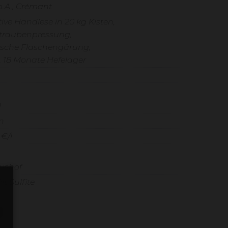
b.A., Crémant
tive Handlese in 20 kg Kisten,
traubenpressung,
ische Flaschengärung,
 18 Monate Hefelager
l
n
 €/l
iushof
lt Sulfite
e