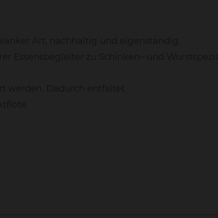
chlanker Art, nachhaltig und eigenständig.
arer Essensbegleiter zu Schinken– und Wurstspezi
rt werden. Dadurch entfaltet
tflöte.