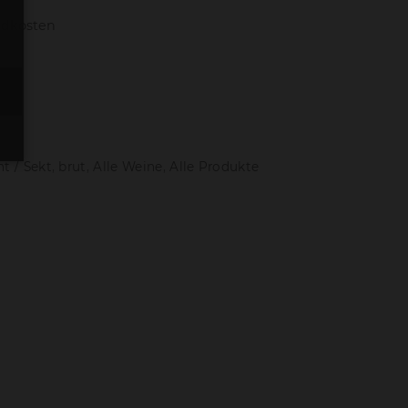
ndkosten
b
t / Sekt
,
brut
,
Alle Weine
,
Alle Produkte