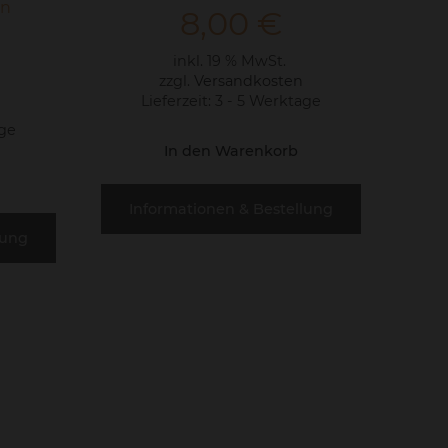
on
8,00
€
inkl. 19 % MwSt.
zzgl.
Versandkosten
Lieferzeit:
3 - 5 Werktage
age
In den Warenkorb
Informationen & Bestellung
lung