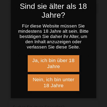
Sind sie älter als 18
LAGENWEIN
CRÉMANT / SEKT
Jahre?
BRÄNDE
WEINPAKETE
Für diese Website müssen Sie
mindestens 18 Jahre alt sein. Bitte
bestätigen Sie daher ihr Alter, um
TICKETS / SONSTIGES
den Inhalt anzuzeigen oder
verlassen Sie diese Seite.
ALLE PRODUKTE
TROCKEN
Ja, ich bin über 18
Jahre
FEINHERB
FRUCHTIG
Nein, ich bin unter
MAGNUM
18 Jahre